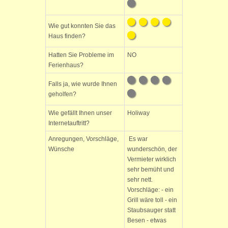
Wie gut konnten Sie das
Haus finden?
Hatten Sie Probleme im
NO
Ferienhaus?
Falls ja, wie wurde Ihnen
geholfen?
Wie gefällt Ihnen unser
Holiway
Internetauftritt?
Anregungen, Vorschläge,
Es war
Wünsche
wunderschön, der
Vermieter wirklich
sehr bemüht und
sehr nett.
Vorschläge: - ein
Grill wäre toll - ein
Staubsauger statt
Besen - etwas