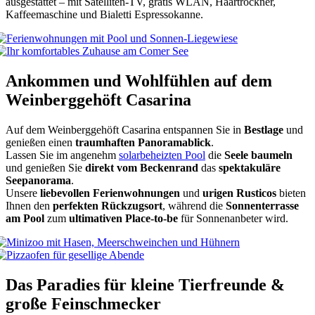
ausgestattet – mit Satelliten-TV, gratis WLAN, Haartrockner,
Kaffeemaschine und Bialetti Espressokanne.
Ankommen und Wohlfühlen auf dem
Weinberggehöft Casarina
Auf dem Weinberggehöft Casarina entspannen Sie in
Bestlage
und
genießen einen
traumhaften Panoramablick
.
Lassen Sie im angenehm
solarbeheizten Pool
die
Seele baumeln
und genießen Sie
direkt vom Beckenrand
das
spektakuläre
Seepanorama
.
Unsere
liebevollen Ferienwohnungen
und
urigen Rusticos
bieten
Ihnen den
perfekten Rückzugsort
, während die
Sonnenterrasse
am Pool
zum
ultimativen Place-to-be
für Sonnenanbeter wird.
Das Paradies für kleine Tierfreunde &
große Feinschmecker