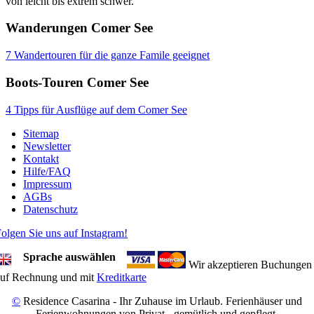
von leicht bis extrem schwer.
Wanderungen Comer See
7 Wandertouren für die ganze Famile geeignet
Boots-Touren Comer See
4 Tipps für Ausflüge auf dem Comer See
Sitemap
Newsletter
Kontakt
Hilfe/FAQ
Impressum
AGBs
Datenschutz
olgen Sie uns auf Instagram!
Sprache auswählen
Wir akzeptieren Buchungen
auf Rechnung und mit
Kreditkarte
©
Residence Casarina - Ihr Zuhause im Urlaub. Ferienhäuser und
Ferienwohnungen von Privat - gemütlich und gepflegt.