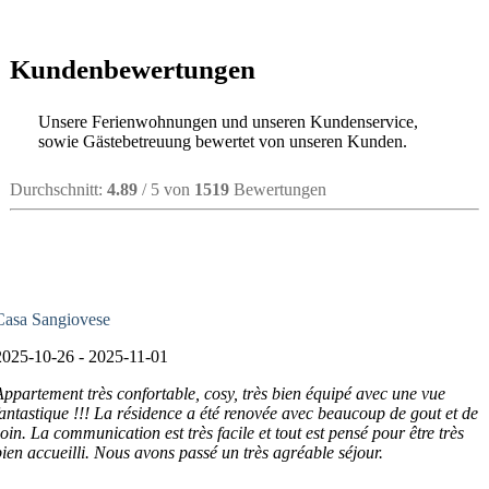
Kundenbewertungen
Unsere Ferienwohnungen und unseren Kundenservice,
sowie Gästebetreuung bewertet von unseren Kunden.
Durchschnitt:
4.89
/ 5 von
1519
Bewertungen
Casa Sangiovese
2025-10-26 - 2025-11-01
Appartement très confortable, cosy, très bien équipé avec une vue
fantastique !!! La résidence a été renovée avec beaucoup de gout et de
soin. La communication est très facile et tout est pensé pour être très
bien accueilli. Nous avons passé un très agréable séjour.