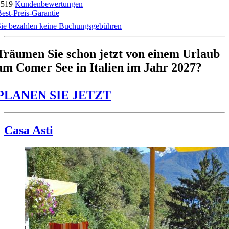
1519
Kundenbewertungen
est-Preis-Garantie
ie bezahlen keine Buchungsgebühren
Träumen Sie schon jetzt von einem Urlaub
am Comer See in Italien im Jahr 2027?
PLANEN SIE JETZT
Casa Asti