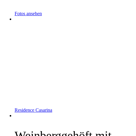
Fotos ansehen
mehr Infos »
Residence Casarina
Weinberggehöft mit