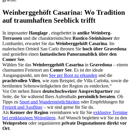
Weinberggehöft Casarina: Wo Tradition
auf traumhaften Seeblick trifft
In imposanter
Hanglage
, eingebettet in
antike Weinberg-
Terrassen
und die charakteristischen
Rustico-Steinhäuser
der
Lombardei, erwartet Sie das
Weinberggehöft Casarina
. Im
malerischen Ortsteil San Carlo thronen Sie
hoch über Gravedona
und genießen einen
fantastischen Panoramablick über den
Comer See
.
Wählen Sie das
Weinberggehöft Casarina
in
Gravedona
– einem
charmanten Ferienort am
Comer See
. Es ist der ideale
Ausgangspunkt, um den
See per Boot zu erkunden
und die
prachtvollen Villen
, wie zum Beispiel, die Villa Carlotta, sowie die
berühmten Sehenswürdigkeiten der Region zu entdecken.“
Vor Ort stehen Ihnen
deutschschweizer Ansprechpartner
zur
Seite, die Sie während Ihres Aufenthalts
persönlich beraten
. Ob
Tipps zu
Sport und Wandermöglichkeiten
oder Empfehlungen für
Freizeit und Ausflüge
– wir sind gerne für Sie da.
Als
Kenner der Region
vereinbaren wir für Sie
exklusive Termine
bei erstklassigen Weingütern
. Auf Wunsch begleiten wir Sie zu den
Weinproben
oder organisieren
private Degustationen direkt vor
Ort
.