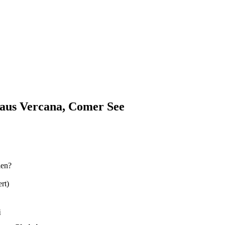
haus Vercana, Comer See
len?
rt)
i