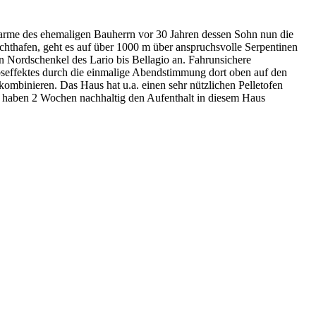
harme des ehemaligen Bauherrn vor 30 Jahren dessen Sohn nun die
chthafen, geht es auf über 1000 m über anspruchsvolle Serpentinen
n Nordschenkel des Lario bis Bellagio an. Fahrunsichere
bseffektes durch die einmalige Abendstimmung dort oben auf den
ombinieren. Das Haus hat u.a. einen sehr nützlichen Pelletofen
r haben 2 Wochen nachhaltig den Aufenthalt in diesem Haus