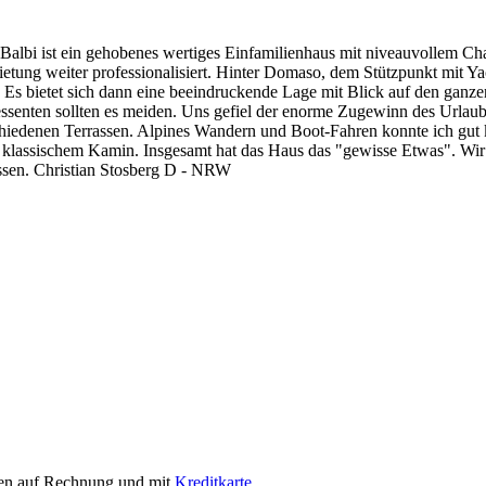
Balbi ist ein gehobenes wertiges Einfamilienhaus mit niveauvollem C
etung weiter professionalisiert. Hinter Domaso, dem Stützpunkt mit Ya
 Es bietet sich dann eine beeindruckende Lage mit Blick auf den ganze
essenten sollten es meiden. Uns gefiel der enorme Zugewinn des Urlau
hiedenen Terrassen. Alpines Wandern und Boot-Fahren konnte ich gut k
 klassischem Kamin. Insgesamt hat das Haus das "gewisse Etwas". Wi
sen. Christian Stosberg D - NRW
en auf Rechnung und mit
Kreditkarte