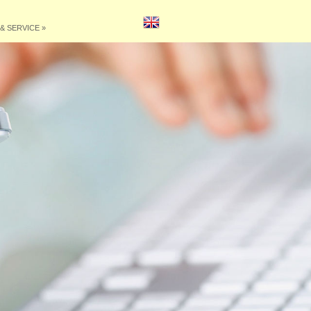
& SERVICE
»