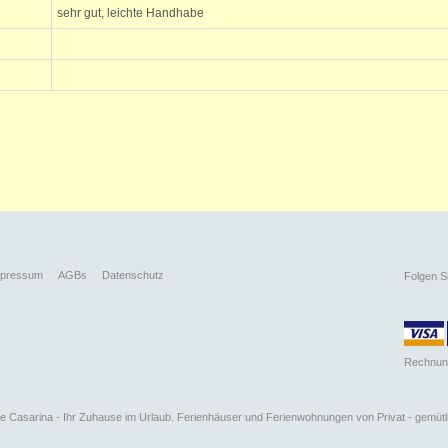
sehr gut, leichte Handhabe
mpressum
AGBs
Datenschutz
Folgen S
Rechnun
 Casarina - Ihr Zuhause im Urlaub. Ferienhäuser und Ferienwohnungen von Privat - gemütli