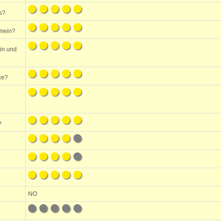
s?
emein?
ein und
ce?
?
NO