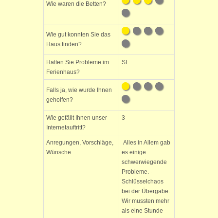
Wie waren die Betten?
Wie gut konnten Sie das
Haus finden?
Hatten Sie Probleme im
SI
Ferienhaus?
Falls ja, wie wurde Ihnen
geholfen?
Wie gefällt Ihnen unser
3
Internetauftritt?
Anregungen, Vorschläge,
Alles in Allem gab
Wünsche
es einige
schwerwiegende
Probleme. -
Schlüsselchaos
bei der Übergabe:
Wir mussten mehr
als eine Stunde