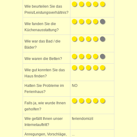
Wie beurteilen Sie das
Preis/Leistungsverhältnis?
Wie fanden Sie die
Küchenausstattung?
Wie war das Bad / die
Bäder?
Wie waren die Betten?
Wie gut konnten Sie das
Haus finden?
Hatten Sie Probleme im
NO
Ferienhaus?
Falls ja, wie wurde Ihnen
geholfen?
Wie gefällt Ihnen unser
feriendomizil
Internetauftritt?
Anregungen, Vorschläge,
...