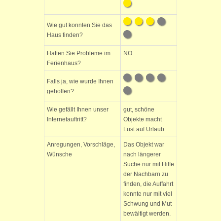
Wie gut konnten Sie das
Haus finden?
Hatten Sie Probleme im
NO
Ferienhaus?
Falls ja, wie wurde Ihnen
geholfen?
Wie gefällt Ihnen unser
gut, schöne
Internetauftritt?
Objekte macht
Lust auf Urlaub
Anregungen, Vorschläge,
Das Objekt war
Wünsche
nach längerer
Suche nur mit Hilfe
der Nachbarn zu
finden, die Auffahrt
konnte nur mit viel
Schwung und Mut
bewältigt werden.