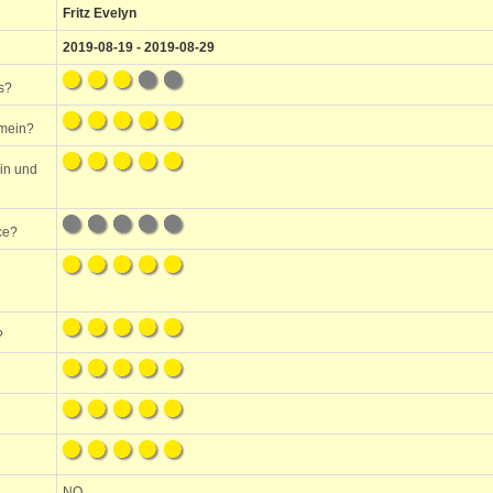
Fritz Evelyn
2019-08-19 - 2019-08-29
s?
emein?
ein und
ce?
?
NO