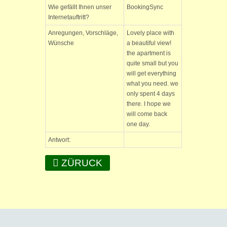
Wie gefällt Ihnen unser
BookingSync
Internetauftritt?
Anregungen, Vorschläge,
Lovely place with
Wünsche
a beautiful view!
the apartment is
quite small but you
will get everything
what you need. we
only spent 4 days
there. I hope we
will come back
one day.
Antwort:
ZÜRUCK