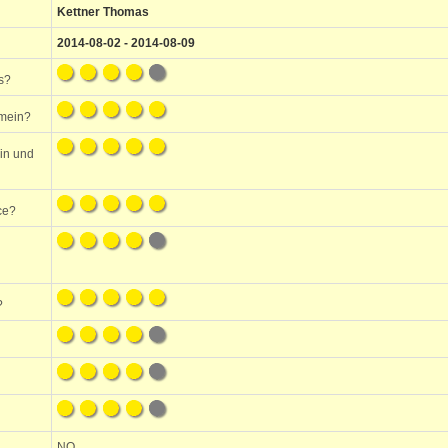
Kettner Thomas
2014-08-02 - 2014-08-09
s?
emein?
ein und
ce?
?
NO