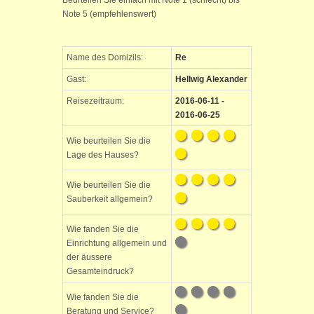
Beurteilen Sie einfach mit Note 1 (schlecht) bis
Note 5 (empfehlenswert)
Name des Domizils:
Re
Gast:
Hellwig Alexander
Reisezeitraum:
2016-06-11 -
2016-06-25
Wie beurteilen Sie die
Lage des Hauses?
Wie beurteilen Sie die
Sauberkeit allgemein?
Wie fanden Sie die
Einrichtung allgemein und
der äussere
Gesamteindruck?
Wie fanden Sie die
Beratung und Service?