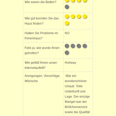
Wie waren die Betten?
Wie gut konnten Sie das
Haus finden?
Hatten Sie Probleme im
NO
Ferienhaus?
Falls ja, wie wurde Ihnen
geholfen?
Wie gefällt Ihnen unser
Holiway
Internetauftritt?
Anregungen, Vorschläge,
War ein
Wünsche
wunderschöner
Urlaub. Tolle
Unterkunft und
Lage. Der einzige
Mangel war der
Brötchenservice
sowie die Qualität