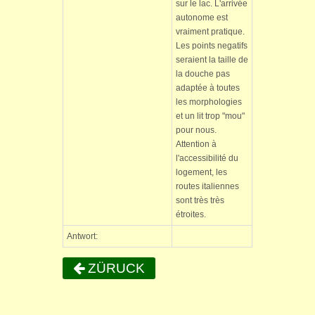
sur le lac. L'arrivée
autonome est
vraiment pratique.
Les points negatifs
seraient la taille de
la douche pas
adaptée à toutes
les morphologies
et un lit trop "mou"
pour nous.
Attention à
l'accessibilité du
logement, les
routes italiennes
sont très très
étroites.
Antwort:
ZÜRUCK