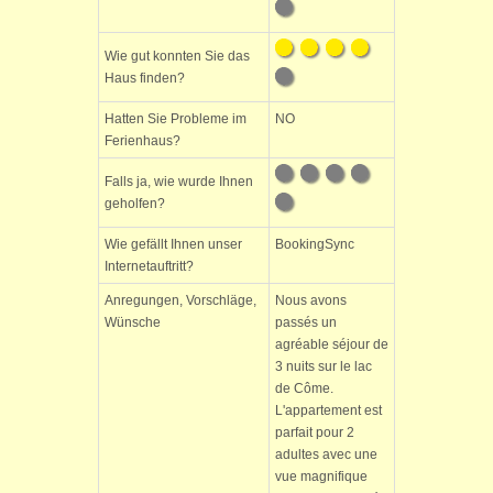
Wie gut konnten Sie das
Haus finden?
Hatten Sie Probleme im
NO
Ferienhaus?
Falls ja, wie wurde Ihnen
geholfen?
Wie gefällt Ihnen unser
BookingSync
Internetauftritt?
Anregungen, Vorschläge,
Nous avons
Wünsche
passés un
agréable séjour de
3 nuits sur le lac
de Côme.
L'appartement est
parfait pour 2
adultes avec une
vue magnifique