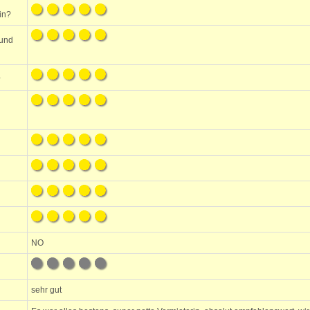
in?
 und
?
NO
sehr gut