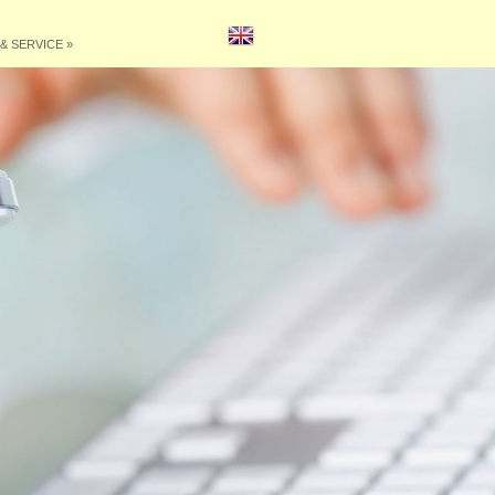
& SERVICE
»