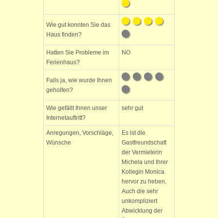
Wie gut konnten Sie das
Haus finden?
Hatten Sie Probleme im
NO
Ferienhaus?
Falls ja, wie wurde Ihnen
geholfen?
Wie gefällt Ihnen unser
sehr gut
Internetauftritt?
Anregungen, Vorschläge,
Es ist die
Wünsche
Gastfreundschaft
der Vermieterin
Michela und Ihrer
Kollegin Monica
hervor zu heben.
Auch die sehr
unkompliziert
Abwicklung der