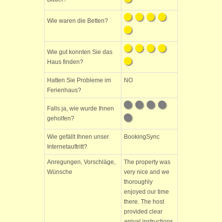
Wie waren die Betten?
Wie gut konnten Sie das
Haus finden?
Hatten Sie Probleme im
NO
Ferienhaus?
Falls ja, wie wurde Ihnen
geholfen?
Wie gefällt Ihnen unser
BookingSync
Internetauftritt?
Anregungen, Vorschläge,
The property was
Wünsche
very nice and we
thoroughly
enjoyed our time
there. The host
provided clear
arrival instructions