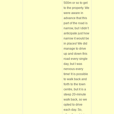
500m or so to get
to the property. We
were aware in
advance that this
part of the road is
narrow, but I didn’t
anticipate just how
narrow it would be
in places! We did
manage to drive
up and down this
road every single
day, but I was
nervous every
time! It is possible
to walk back and
forth to the town
centre, but it is a
steep 20-minute
walk back, so we
opted to drive
each day. So,