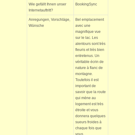
Wie gefällt Ihnen unser
BookingSync
Internetauftritt?
Anregungen, Vorschläge,
Bel emplacement
Wünsche
avec une
magnifique vue
sur le lac. Les
alentours sont très
fleuris et très bien
entretenus. Un
véritable écrin de
nature à flanc de
montagne.
Toutefois il est
important de
savoir que la route
qui mène au
logement est très
étroite et vous
donnera quelques
sueurs froides à
chaque fois que
vous