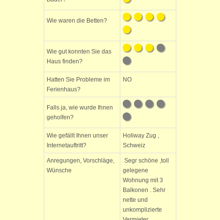
Wie waren die Betten?
Wie gut konnten Sie das
Haus finden?
Hatten Sie Probleme im
NO
Ferienhaus?
Falls ja, wie wurde Ihnen
geholfen?
Wie gefällt Ihnen unser
Holiway Zug ,
Internetauftritt?
Schweiz
Anregungen, Vorschläge,
Segr schöne ,toll
Wünsche
gelegene
Wohnung mit 3
Balkonen . Sehr
nette und
unkomplizierte
Vermieter .