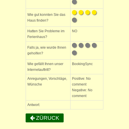
Wie gut konnten Sie das
Haus finden?
Hatten Sie Probleme im
NO
Ferienhaus?
Falls ja, wie wurde Ihnen
geholfen?
Wie gefällt Ihnen unser
BookingSync
Internetauftritt?
Anregungen, Vorschläge,
Positive: No
Wünsche
comment
Negative: No
comment
Antwort:
ZÜRUCK