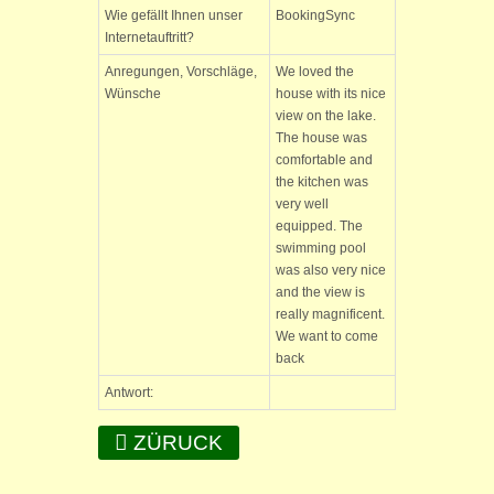
Wie gefällt Ihnen unser
BookingSync
Internetauftritt?
Anregungen, Vorschläge,
We loved the
Wünsche
house with its nice
view on the lake.
The house was
comfortable and
the kitchen was
very well
equipped. The
swimming pool
was also very nice
and the view is
really magnificent.
We want to come
back
Antwort:
ZÜRUCK