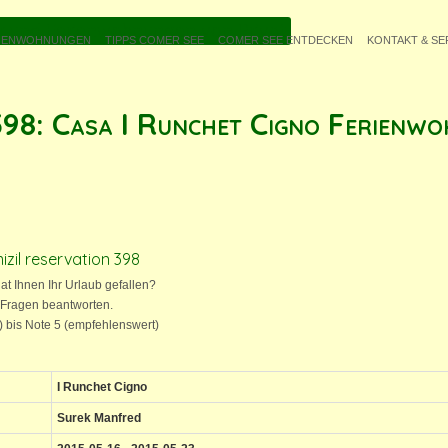
IENWOHNUNGEN
TIPPS COMER SEE
COMER SEE ENTDECKEN
KONTAKT & SE
98: Casa I Runchet Cigno Ferienwo
izil reservation 398
hat Ihnen Ihr Urlaub gefallen?
 Fragen beantworten.
t) bis Note 5 (empfehlenswert)
I Runchet Cigno
Surek Manfred