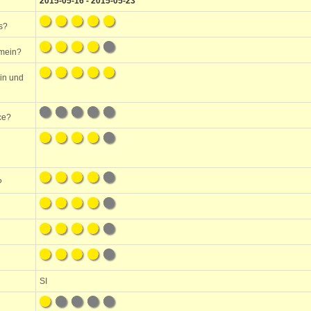
2015-05-16 - 2015-05-23
s?
emein?
ein und
ce?
?
SI