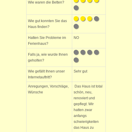
Wie waren die Betten?
Wie gut konnten Sie das
Haus finden?
Hatten Sie Probleme im
NO
Ferienhaus?
Falls ja, wie wurde Ihnen
geholfen?
Wie gefällt Ihnen unser
Sehr gut
Internetauftritt?
Anregungen, Vorschläge,
Das Haus ist total
Wünsche
schön, neu,
renoviert und
gepflegt. Wir
hatten zwar
anfangs
schwierigkeiten
das Haus zu