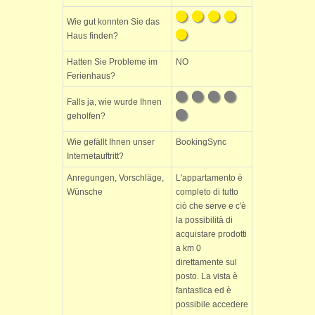
Wie gut konnten Sie das
Haus finden?
Hatten Sie Probleme im
NO
Ferienhaus?
Falls ja, wie wurde Ihnen
geholfen?
Wie gefällt Ihnen unser
BookingSync
Internetauftritt?
Anregungen, Vorschläge,
L'appartamento è
Wünsche
completo di tutto
ciò che serve e c'è
la possibilità di
acquistare prodotti
a km 0
direttamente sul
posto. La vista è
fantastica ed è
possibile accedere