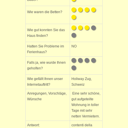
Wie waren die Betten?
Wie gut konnten Sie das
Haus finden?
Hatten Sie Probleme im
NO
Ferienhaus?
Falls ja, wie wurde Ihnen
geholfen?
Wie gefällt Ihnen unser
Holiway Zug,
Internetauftritt?
Schweiz
Anregungen, Vorschläge,
Eine sehr schöne,
Wünsche
gut aufgeteilte
Wohnung in toller
Tage mit sehr
netten Vermietern.
Antwort:
contenti della