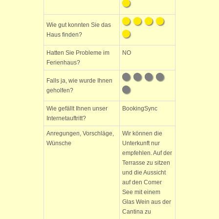
Wie gut konnten Sie das
Haus finden?
Hatten Sie Probleme im
NO
Ferienhaus?
Falls ja, wie wurde Ihnen
geholfen?
Wie gefällt Ihnen unser
BookingSync
Internetauftritt?
Anregungen, Vorschläge,
Wir können die
Wünsche
Unterkunft nur
empfehlen. Auf der
Terrasse zu sitzen
und die Aussicht
auf den Comer
See mit einem
Glas Wein aus der
Cantina zu