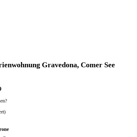
erienwohnung Gravedona, Comer See
9
len?
rt)
rone