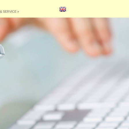
& SERVICE
»