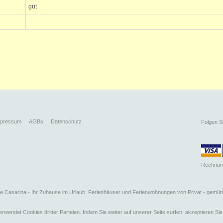
gut
mpressum
AGBs
Datenschutz
Folgen S
Rechnun
 Casarina - Ihr Zuhause im Urlaub. Ferienhäuser und Ferienwohnungen von Privat - gemütli
rwendet Cookies dritter Parteien. Indem Sie weiter auf unserer Seite surfen, akzeptieren Si