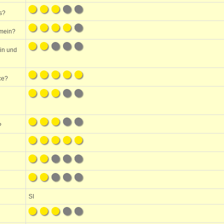
s?
emein?
ein und
ce?
?
SI