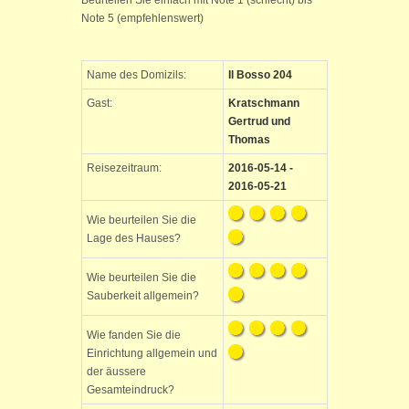
Beurteilen Sie einfach mit Note 1 (schlecht) bis
Note 5 (empfehlenswert)
Name des Domizils:
Il Bosso 204
Gast:
Kratschmann
Gertrud und
Thomas
Reisezeitraum:
2016-05-14 -
2016-05-21
Wie beurteilen Sie die
Lage des Hauses?
Wie beurteilen Sie die
Sauberkeit allgemein?
Wie fanden Sie die
Einrichtung allgemein und
der äussere
Gesamteindruck?