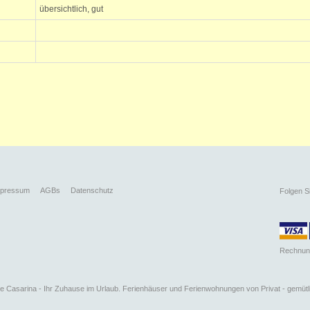
übersichtlich, gut
mpressum
AGBs
Datenschutz
Folgen S
Rechnun
 Casarina - Ihr Zuhause im Urlaub. Ferienhäuser und Ferienwohnungen von Privat - gemütli