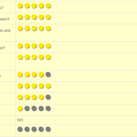
s?
emein?
ein und
ce?
?
NO