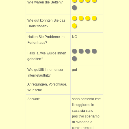
Wie waren die Betten?
Wie gut konnten Sie das
Haus finden?
Hatten Sie Probleme im
NO
Ferienhaus?
Falls ja, wie wurde Ihnen
geholfen?
Wie gefällt Ihnen unser
gut
Internetauftritt?
Anregungen, Vorschläge,
Wünsche
Antwort:
sono contenta che
il soggiorno in
casa sia stato
positivo speriamo
di rivederla e
cercheremo di