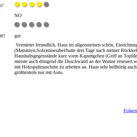
n?
?
NO
tt?
gut
Vermieter freundlich, Haus im allgenmeinen schön, Einrichtun
(Matratzen,Sofa)miserabel/hatte drei Tage nach meiner Rückk
Haushaltsgegenstände kurz vorm Kaputtgehen (Griff an Topfd
müsste auch dringend die Duschwand an der Wanne erneuert w
mit Holzspaltmaschine zu arbeiten an. Haus sehr hellhörig auc
größtenteils nur mit Auto.
Folgen