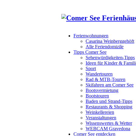
Ferienwohnungen
Casarina Weinberggehöft
Alle Feriendomizile
Tipps Comer See
Sehenwürdigkeiten-Tipps
Ideen für Kinder & Famili
Sport
Wandertouren
Rad & MTB-Touren
Skifahren am Comer See
Bootsvermietung
Bootstouren
Baden und Strand-Tipps
Restaurants & Shopping
Weinkellereien
Veranstaltungen
Wissenswertes & Wetter
WEBCAM Gravedona
Comer See entdecken