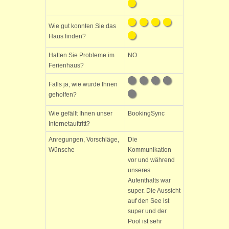
Wie gut konnten Sie das
Haus finden?
Hatten Sie Probleme im
NO
Ferienhaus?
Falls ja, wie wurde Ihnen
geholfen?
Wie gefällt Ihnen unser
BookingSync
Internetauftritt?
Anregungen, Vorschläge,
Die
Wünsche
Kommunikation
vor und während
unseres
Aufenthalts war
super. Die Aussicht
auf den See ist
super und der
Pool ist sehr