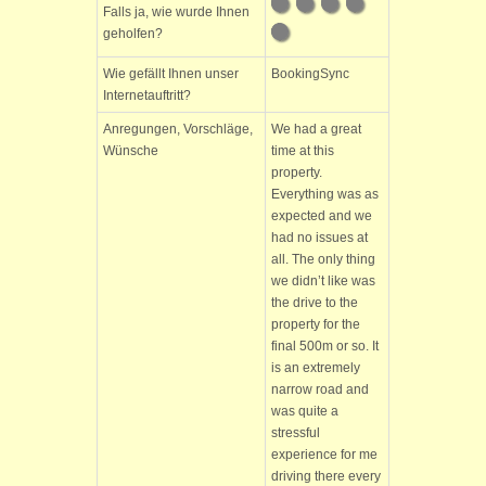
Falls ja, wie wurde Ihnen
geholfen?
Wie gefällt Ihnen unser
BookingSync
Internetauftritt?
Anregungen, Vorschläge,
We had a great
Wünsche
time at this
property.
Everything was as
expected and we
had no issues at
all. The only thing
we didn’t like was
the drive to the
property for the
final 500m or so. It
is an extremely
narrow road and
was quite a
stressful
experience for me
driving there every