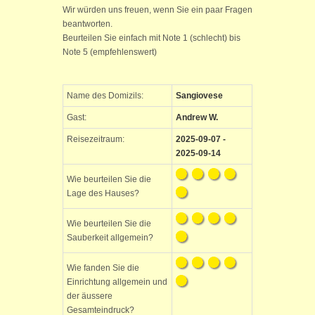
Wir würden uns freuen, wenn Sie ein paar Fragen
beantworten.
Beurteilen Sie einfach mit Note 1 (schlecht) bis
Note 5 (empfehlenswert)
Name des Domizils:
Sangiovese
Gast:
Andrew W.
Reisezeitraum:
2025-09-07 -
2025-09-14
Wie beurteilen Sie die
Lage des Hauses?
Wie beurteilen Sie die
Sauberkeit allgemein?
Wie fanden Sie die
Einrichtung allgemein und
der äussere
Gesamteindruck?