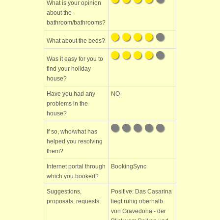
What is your opinion
about the
bathroom/bathrooms?
What about the beds?
Was it easy for you to
find your holiday
house?
Have you had any
NO
problems in the
house?
If so, who/what has
helped you resolving
them?
Internet portal through
BookingSync
which you booked?
Suggestions,
Positive: Das Casarina
proposals, requests:
liegt ruhig oberhalb
von Gravedona - der