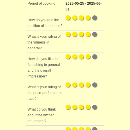
Period of booking:
2025-05-25 - 2025-06-
01
How do you rate the
position of the house?
What is your rating of
the tidiness in
general?
How did you like the
furnishing in general
and the overall
impression?
What is your rating of
the price-performance
ratio?
What do you think
about the kitchen
equipment?